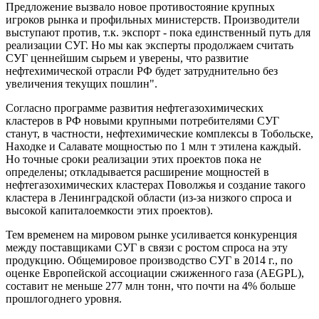
Предложение вызвало новое противостояние крупных
игроков рынка и профильных министерств. Производители
выступают против, т.к. экспорт - пока единственный путь для
реализации СУГ. Но мы как эксперты продолжаем считать
СУГ ценнейшим сырьем и уверены, что развитие
нефтехимической отрасли РФ будет затруднительно без
увеличения текущих пошлин".
Согласно программе развития нефтегазохимических
кластеров в РФ новыми крупными потребителями СУГ
станут, в частности, нефтехимические комплексы в Тобольске,
Находке и Салавате мощностью по 1 млн т этилена каждый.
Но точные сроки реализации этих проектов пока не
определены; откладывается расширение мощностей в
нефтегазохимических кластерах Поволжья и создание такого
кластера в Ленинградской области (из-за низкого спроса и
высокой капиталоемкости этих проектов).
Тем временем на мировом рынке усиливается конкуренция
между поставщиками СУГ в связи с ростом спроса на эту
продукцию. Общемировое производство СУГ в 2014 г., по
оценке Европейской ассоциации сжиженного газа (AEGPL),
составит не меньше 277 млн тонн, что почти на 4% больше
прошлогоднего уровня.