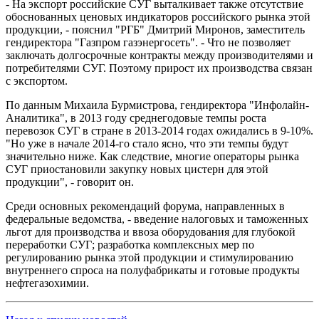
- На экспорт российские СУГ выталкивает также отсутствие
обоснованных ценовых индикаторов российского рынка этой
продукции, - пояснил "РГБ" Дмитрий Миронов, заместитель
гендиректора "Газпром газэнергосеть". - Что не позволяет
заключать долгосрочные контракты между производителями и
потребителями СУГ. Поэтому прирост их производства связан
с экспортом.
По данным Михаила Бурмистрова, гендиректора "Инфолайн-
Аналитика", в 2013 году среднегодовые темпы роста
перевозок СУГ в стране в 2013-2014 годах ожидались в 9-10%.
"Но уже в начале 2014-го стало ясно, что эти темпы будут
значительно ниже. Как следствие, многие операторы рынка
СУГ приостановили закупку новых цистерн для этой
продукции", - говорит он.
Среди основных рекомендаций форума, направленных в
федеральные ведомства, - введение налоговых и таможенных
льгот для производства и ввоза оборудования для глубокой
переработки СУГ; разработка комплексных мер по
регулированию рынка этой продукции и стимулированию
внутреннего спроса на полуфабрикаты и готовые продукты
нефтегазохимии.