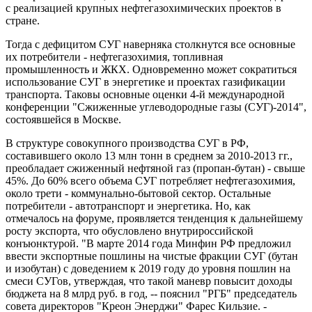
с реализацией крупных нефтегазохимических проектов в
стране.
Тогда с дефицитом СУГ наверняка столкнутся все основные
их потребители - нефтегазохимия, топливная
промышленность и ЖКХ. Одновременно может сократиться
использование СУГ в энергетике и проектах газификации
транспорта. Таковы основные оценки 4-й международной
конференции "Сжиженные углеводородные газы (СУГ)-2014",
состоявшейся в Москве.
В структуре совокупного производства СУГ в РФ,
составившего около 13 млн тонн в среднем за 2010-2013 гг.,
преобладает сжиженный нефтяной газ (пропан-бутан) - свыше
45%. До 60% всего объема СУГ потребляет нефтегазохимия,
около трети - коммунально-бытовой сектор. Остальные
потребители - автотранспорт и энергетика. Но, как
отмечалось на форуме, проявляется тенденция к дальнейшему
росту экспорта, что обусловлено внутрироссийской
конъюнктурой. "В марте 2014 года Минфин РФ предложил
ввести экспортные пошлины на чистые фракции СУГ (бутан
и изобутан) с доведением к 2019 году до уровня пошлин на
смеси СУГов, утверждая, что такой маневр повысит доходы
бюджета на 8 млрд руб. в год, -- пояснил "РГБ" председатель
совета директоров "Креон Энерджи" Фарес Кильзие. -