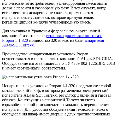
использования потребителем, углеводородная смесь опять
должна перейти в газообразную фазу. В тех случаях, когда
естественного испарения не хватает, применяются
испарительные установки, которые принудительно
регазифицируют жидкую углеводородную смесь.
Для заказчика в Уральском федеральном округе нашей
компанией изготовлена
установка для сжиженного газа
Propan 1-1-320
мощностью 320 кг/час на базе
испарителя
Algas-SDi Torrexx
.
Производство испарительных установок Propan
осуществляется в партнерстве с компанией ALgas-SDi, США.
Оборудование изготавливается по ТУ 4859-002-12261875-2013
и имеет сертификаты соответствия.
Испарительная установка Propan 1-1-320 представляет собой
металлический шкаф, в котором размещены электрический
испаритель ALgas-SDi Torrexx, регулятор давления и газовая
обвязка. Конструкция испарителей Torrexx является
взрывобезопасной и исключает возможность переполнения
испарителя. Для удобства обслуживания технологического
оборудования шкаф имеет дверцы с двух противоположных