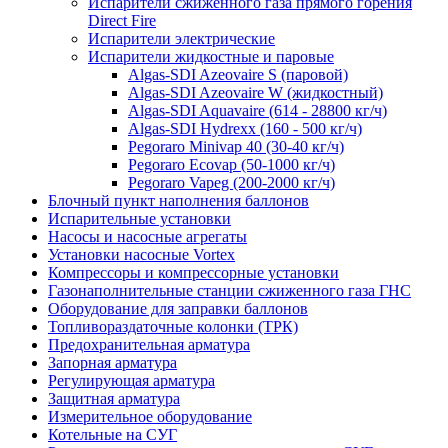
Испарители сжиженного газа прямого горения
Direct Fire
Испарители электрические
Испарители жидкостные и паровые
Algas-SDI Azeovaire S (паровой)
Algas-SDI Azeovaire W (жидкостный)
Algas-SDI Aquavaire (614 - 28800 кг/ч)
Algas-SDI Hydrexx (160 - 500 кг/ч)
Pegoraro Minivap 40 (30-40 кг/ч)
Pegoraro Ecovap (50-1000 кг/ч)
Pegoraro Vapeg (200-2000 кг/ч)
Блочный пункт наполнения баллонов
Испарительные установки
Насосы и насосные агрегаты
Установки насосные Vortex
Компрессоры и компрессорные установки
Газонаполнительные станции сжиженного газа ГНС
Оборудование для заправки баллонов
Топливораздаточные колонки (ТРК)
Предохранительная арматура
Запорная арматура
Регулирующая арматура
Защитная арматура
Измерительное оборудование
Котельные на СУГ