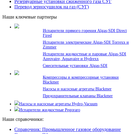
Резервуарные установки сжиженного газа СУГ
Перевод зерносушилок на газ (СУГ)
Наши ключевые партнеры
Испарители прямого горения Algas-SDI Direct
Fired
Испарители электрические Algas-SDI Torrexx и
Zimmer
Испарители жидкостные и паровые Algas-SDI
Azeovaire, Aquavaire и Hydrexx
Смесительные установки Algas-SDI
Компрессоры и компрессорные установки
Blackmer
Насосы и насосные агрегаты Blackmer
Предохранительные клапаны Blackmer
Насосы и насосные агрегаты Hydro-Vacuum
Испарители жидкостные Pegoraro
Наши справочники:
Справочник: Промышленное газовое оборудование