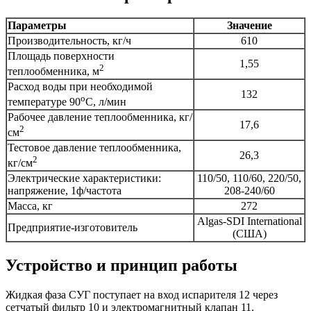
Параметры
Значение
Производительность, кг/ч
610
Площадь поверхности
1,55
2
теплообменника, м
Расход воды при необходимой
132
о
температуре 90
С, л/мин
Рабочее давление теплообменника, кг/
17,6
2
см
Тестовое давление теплообменника,
26,3
2
кг/см
Электрические характеристики:
110/50, 110/60, 220/50,
напряжение, 1ф/частота
208-240/60
Масса, кг
272
Algas-SDI International
Предприятие-изготовитель
(США)
Устройство и принцип работы
Жидкая фаза СУГ поступает на вход испарителя 12 через
сетчатый фильтр 10 и электромагнитный клапан 11.