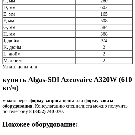
C, мм
260
D, мм
603
E, мм
165
F, мм
508
G, мм
584
H, мм
368
J, дюйм
3/4
K, дюйм
2
L, дюйм
2
M, дюйм
2
Узнать цены или
купить Algas-SDI Azeovaire A320W (610
кг/ч)
можно через
форму запроса цены
или
форму заказа
оборудования
. Консультацию специалиста можно получить
по телефону
8 (8452) 740-070
.
Похожее оборудование: