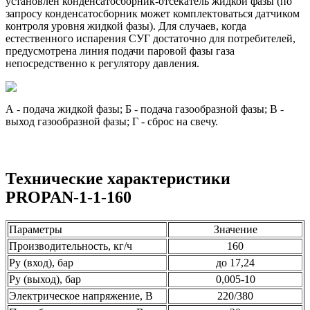
установлен конденсатосборник-отсекатель жидкой фазы (по
запросу конденсатосборник может комплектоваться датчиком
контроля уровня жидкой фазы). Для случаев, когда
естественного испарения СУГ достаточно для потребителей,
предусмотрена линия подачи паровой фазы газа
непосредственно к регулятору давления.
А - подача жидкой фазы; Б - подача газообразной фазы; В -
выход газообразной фазы; Г - сброс на свечу.
Технические характеристики
PROPAN-1-1-160
Параметры
Значение
Производительность, кг/ч
160
Ру (вход), бар
до 17,24
Ру (выход), бар
0,005-10
Электрическое напряжение, В
220/380