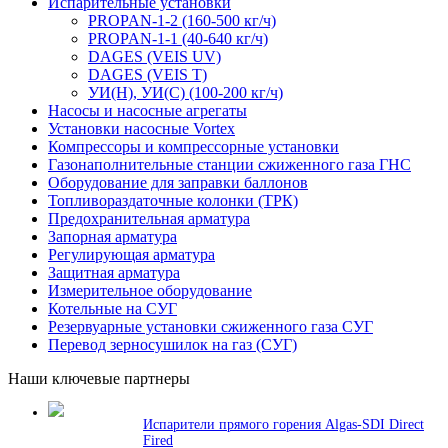
Испарительные установки
PROPAN-1-2 (160-500 кг/ч)
PROPAN-1-1 (40-640 кг/ч)
DAGES (VEIS UV)
DAGES (VEIS T)
УИ(Н), УИ(С) (100-200 кг/ч)
Насосы и насосные агрегаты
Установки насосные Vortex
Компрессоры и компрессорные установки
Газонаполнительные станции сжиженного газа ГНС
Оборудование для заправки баллонов
Топливораздаточные колонки (ТРК)
Предохранительная арматура
Запорная арматура
Регулирующая арматура
Защитная арматура
Измерительное оборудование
Котельные на СУГ
Резервуарные установки сжиженного газа СУГ
Перевод зерносушилок на газ (СУГ)
Наши ключевые партнеры
Испарители прямого горения Algas-SDI Direct
Fired