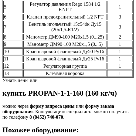
Регулятор давления Rego 1584 1/2
5
1
F.NPT
6
Клапан предохранительный 1/2 NPT
3
Вентиль игольчатый 15с54бк Ду15
7
3
(20х1,5-R1/2)
8
Манометр ДМ90-100 М20х1,5 (0...25)
2
9
Манометр ДМ90-100 М20х1,5 (0...5)
1
10
Кран шаровой фланцевый Ду50 Ру16
1
11
Кран шаровой фланцевый Ду25 Ру16
1
12
Регуляторная группа
1
13
Клеммная коробка
1
Узнать цены или
купить PROPAN-1-1-160 (160 кг/ч)
можно через
форму запроса цены
или
форму заказа
оборудования
. Консультацию специалиста можно получить
по телефону
8 (8452) 740-070
.
Похожее оборудование: