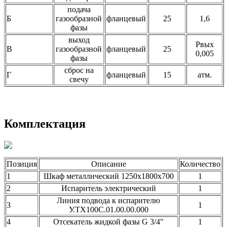
подача
Б
газообразной
фланцевый
25
1,6
фазы
выход
Рвых
В
газообразной
фланцевый
25
0,005
фазы
сброс на
Г
фланцевый
15
атм.
свечу
Комплектация
Позиция
Описание
Количество
1
Шкаф металлический 1250х1800х700
1
2
Испаритель электрический
1
Линия подвода к испарителю
3
1
У.ТХ100С.01.00.00.000
4
Отсекатель жидкой фазы G 3/4"
1