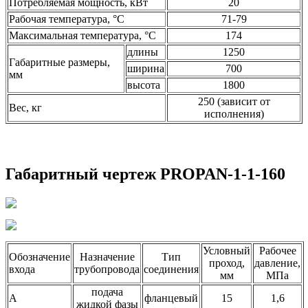
Потребляемая мощность, кВт
20
Рабочая температура, °С
71-79
Максимальная температура, °С
174
длины
1250
Габаритные размеры,
ширина
700
мм
высота
1800
250 (зависит от
Вес, кг
исполнения)
Габаритный чертеж PROPAN-1-1-160
Условный
Рабочее
Обозначение
Назначение
Тип
проход,
давление,
входа
трубопровода
соединения
мм
МПа
подача
А
фланцевый
15
1,6
жидкой фазы