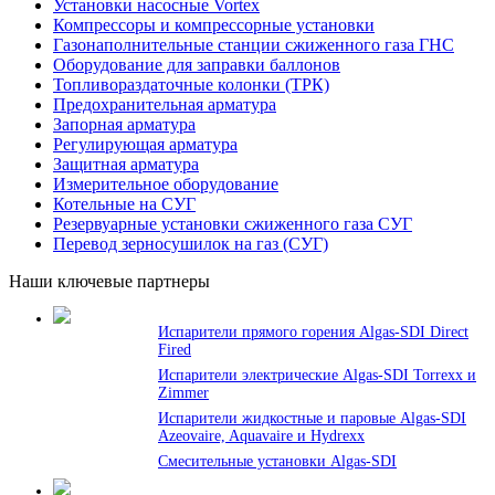
Установки насосные Vortex
Компрессоры и компрессорные установки
Газонаполнительные станции сжиженного газа ГНС
Оборудование для заправки баллонов
Топливораздаточные колонки (ТРК)
Предохранительная арматура
Запорная арматура
Регулирующая арматура
Защитная арматура
Измерительное оборудование
Котельные на СУГ
Резервуарные установки сжиженного газа СУГ
Перевод зерносушилок на газ (СУГ)
Наши ключевые партнеры
Испарители прямого горения Algas-SDI Direct
Fired
Испарители электрические Algas-SDI Torrexx и
Zimmer
Испарители жидкостные и паровые Algas-SDI
Azeovaire, Aquavaire и Hydrexx
Смесительные установки Algas-SDI