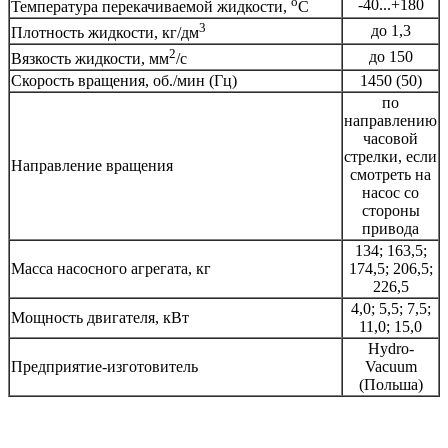
о
-40...+180
Температура перекачиваемой жидкости,
С
3
до 1,3
Плотность жидкости, кг/дм
2
до 150
Вязкость жидкости, мм
/с
Скорость вращения, об./мин (Гц)
1450 (50)
по
направлению
часовой
стрелки, если
Направление вращения
смотреть на
насос со
стороны
привода
134; 163,5;
Масса насосного агрегата, кг
174,5; 206,5;
226,5
4,0; 5,5; 7,5;
Мощность двигателя, кВт
11,0; 15,0
Hydro-
Предприятие-изготовитель
Vacuum
(Польша)