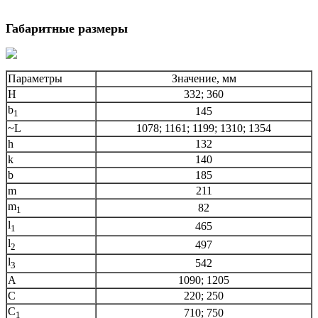
Габаритные размеры
Параметры
Значение, мм
H
332; 360
b
145
1
~L
1078; 1161; 1199; 1310; 1354
h
132
k
140
b
185
m
211
m
82
1
l
465
1
l
497
2
l
542
3
A
1090; 1205
C
220; 250
C
710; 750
1