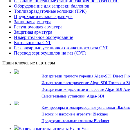
Газонаполнительные станции сжиженного газа ГНС
Оборудование для заправки баллонов
Топливораздаточные колонки (ТРК)
Предохранительная арматура
Запорная арматура
Регулирующая арматура
Защитная арматура
Измерительное оборудование
Котельные на СУГ
Резервуарные установки сжиженного газа СУГ
Перевод зерносушилок на газ (СУГ)
Наши ключевые партнеры
Испарители прямого горения Algas-SDI Direct Fir
Испарители электрические Algas-SDI Torrexx и Z
Испарители жидкостные и паровые Algas-SDI Azeo
Смесительные установки Algas-SDI
Компрессоры и компрессорные установки Blackm
Насосы и насосные агрегаты Blackmer
Предохранительные клапаны Blackmer
Насосы и насосные агрегаты Hydro-Vacuum