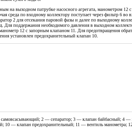
м на выходном патрубке насосного агрегата, манометром 12 с 
ая среда по входному коллектору поступает через фильтр 6 во 
паратор 2 для отсекания паровой фазы и далее по выходному кол
д. Для поддержания необходимого давления в выходном коллекто
анометр 12 с запорным клапаном 11. Для предотвращения обрат
ения установлен предохранительный клапан 10.
ос самовсасывающий; 2 — сепаратор; 3 — клапан байбасный; 4 —
ной; 10 — клапан предохранительный; 11 — вентиль манометра; 