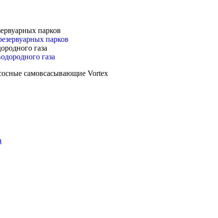
зервуарных парков
ородного газа
сосные самовсасывающие Vortex
а