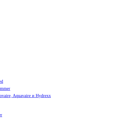
ed
immer
vaire, Aquavaire и Hydrexx
er