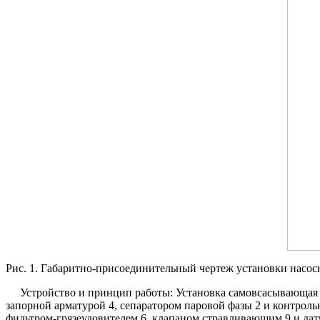
Рис. 1. Габаритно-присоединительный чертеж установки насо
Устройство и принцип работы: Установка самовсасывающая Vo
запорной арматурой 4, сепаратором паровой фазы 2 и контрол
фильтром-грязеуловителем 6, клапаном стравливающим 9 и датч