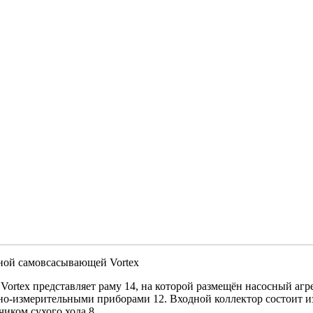
сной самовсасывающей Vortex
rtex представляет раму 14, на которой размещён насосный агр
ьно-измерительными приборами 12. Входной коллектор состоит 
иком сухого хода 8.