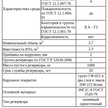
4
ГОСТ 12.1.007-76
Характеристика среды
Пожароопасность
по ГОСТ 12.1.004-
да
91
Категория и группа
взрывоопасности по
II A - T3
ГОСТ 12.1.001-78
Коррозионность
нет
3
2,7
Номинальный объем, м
3
2,3
Вместимость 85%, м
Прибавка на коррозию, мм
2
Группа резервуара по ГОСТ Р 52630-2006
1
Масса пустого резервуара, кг
1000
Срок службы резервуара, лет
20
грунт ГФ-021 в
Наружное покрытие
два слоя и эмаль
ПФ-115 белая
09Г2С-8 ГОСТ
Основной материал
5520-79
наземный
Тип резервуара
одностенный