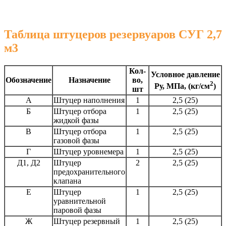
Таблица штуцеров резервуаров СУГ 2,7
м3
Кол-
Условное давление
Обозначение
Назначение
во,
2
Ру, МПа, (кг/см
)
шт
А
Штуцер наполнения
1
2,5 (25)
Б
Штуцер отбора
1
2,5 (25)
жидкой фазы
В
Штуцер отбора
1
2,5 (25)
газовой фазы
Г
Штуцер уровнемера
1
2,5 (25)
Д1, Д2
Штуцер
2
2,5 (25)
предохранительного
клапана
Е
Штуцер
1
2,5 (25)
уравнительной
паровой фазы
Ж
Штуцер резервный
1
2,5 (25)