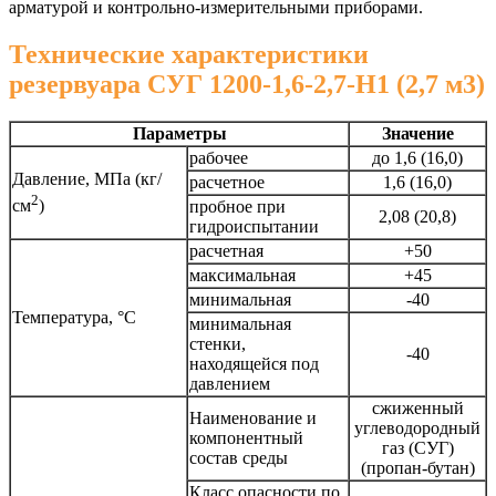
арматурой и контрольно-измерительными приборами.
Технические характеристики
резервуара СУГ 1200-1,6-2,7-Н1 (2,7 м3)
Параметры
Значение
рабочее
до 1,6 (16,0)
Давление, МПа (кг/
расчетное
1,6 (16,0)
2
см
)
пробное при
2,08 (20,8)
гидроиспытании
расчетная
+50
максимальная
+45
минимальная
-40
Температура, °C
минимальная
стенки,
-40
находящейся под
давлением
сжиженный
Наименование и
углеводородный
компонентный
газ (СУГ)
состав среды
(пропан-бутан)
Класс опасности по