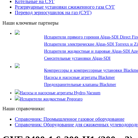
Котельные на СУГ
Резервуарные установки сжиженного газа СУГ
Перевод зерносушилок на газ (СУГ)
Наши ключевые партнеры
Испарители прямого горения Algas-SDI Direct Fir
Испарители электрические Algas-SDI Torrexx и Z
Испарители жидкостные и паровые Algas-SDI Azeo
Смесительные установки Algas-SDI
Компрессоры и компрессорные установки Blackm
Насосы и насосные агрегаты Blackmer
Предохранительные клапаны Blackmer
Насосы и насосные агрегаты Hydro-Vacuum
Испарители жидкостные Pegoraro
Наши справочники:
Справочник: Промышленное газовое оборудование
Справочник: Оборудование для сжиженных углеводородн