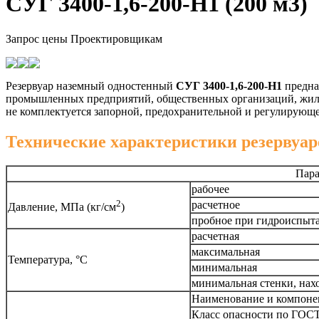
СУГ 3400-1,6-200-Н1 (200 м3)
Запрос цены
Проектировщикам
Резервуар наземный одностенный
СУГ 3400-1,6-200-Н1
предна
промышленных предприятий, общественных организаций, жилых
не комплектуется запорной, предохранительной и регулирующ
Технические характеристики резервуаро
Пар
рабочее
2
расчетное
Давление, МПа (кг/см
)
пробное при гидроиспыт
расчетная
максимальная
Температура, °C
минимальная
минимальная стенки, нах
Наименование и компоне
Класс опасности по ГОСТ