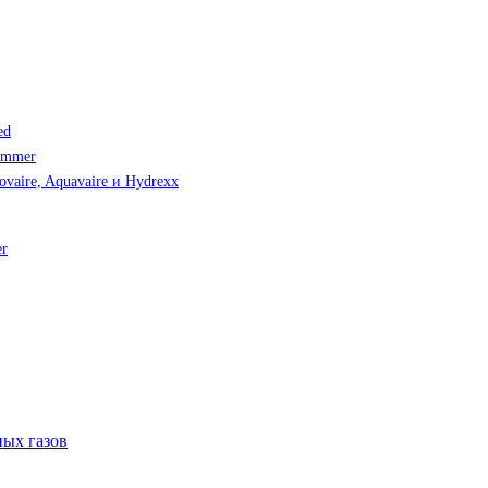
ed
immer
vaire, Aquavaire и Hydrexx
er
ых газов