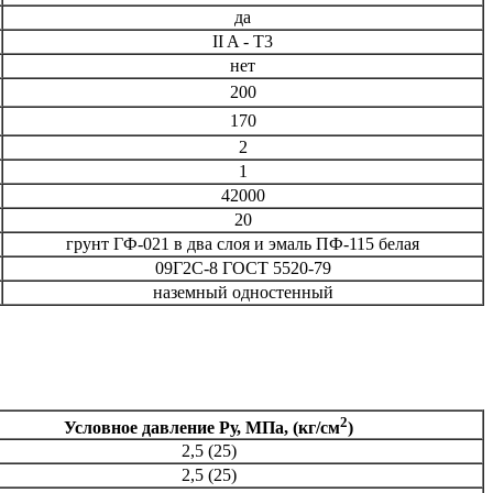
да
II A - T3
нет
200
170
2
1
42000
20
грунт ГФ-021 в два слоя и эмаль ПФ-115 белая
09Г2С-8 ГОСТ 5520-79
наземный одностенный
2
Условное давление Ру, МПа, (кг/см
)
2,5 (25)
2,5 (25)