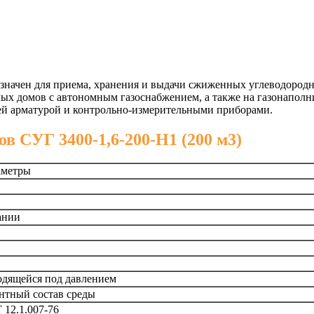
значен для приема, хранения и выдачи сжиженных углеводородны
 домов с автономным газоснабжением, а также на газонаполни
ей арматурой и контрольно-измерительными приборами.
в СУГ 3400-1,6-200-Н1 (200 м3)
аметры
ании
одящейся под давлением
нтный состав среды
 12.1.007-76