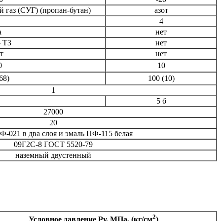
газ (СУГ) (пропан-бутан)
азот
4
а
нет
- T3
нет
т
нет
0
10
68)
100 (10)
1
5 б
27000
20
Ф-021 в два слоя и эмаль ПФ-115 белая
09Г2С-8 ГОСТ 5520-79
наземный двустенный
2
Условное давление Ру, МПа, (кг/см
)