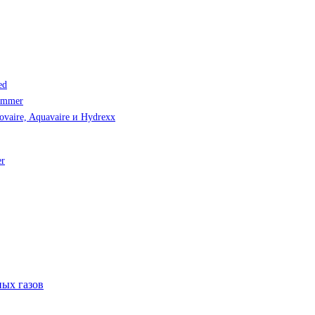
ed
immer
vaire, Aquavaire и Hydrexx
er
ых газов