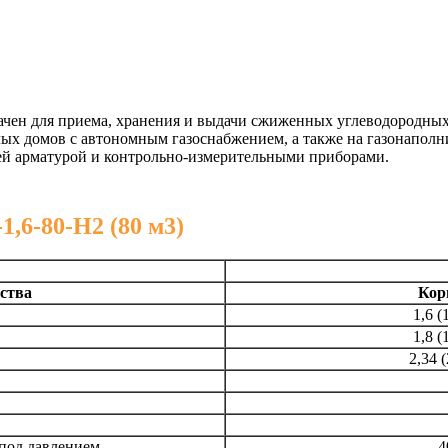
чен для приема, хранения и выдачи сжиженных углеводородных 
 домов с автономным газоснабжением, а также на газонаполни
ей арматурой и контрольно-измерительными приборами.
,6-80-Н2 (80 м3)
ства
Кор
1,6 (
1,8 (
2,34 (
 под давлением
-4