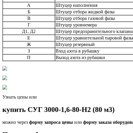
А
Штуцер наполнения
Б
Штуцер отбора жидкой фазы
В
Штуцер отбора газовой фазы
Г
Штуцер уровнемера
Д1, Д2
Штуцер предохранительного клапана
Е
Штуцер уравнительной паровой фаз
Ж
Штуцер резервный
З
Вход азота в рубашку
П
Выход азота из рубашки
Узнать цены или
купить СУГ 3000-1,6-80-Н2 (80 м3)
можно через
форму запроса цены
или
форму заказа оборудов