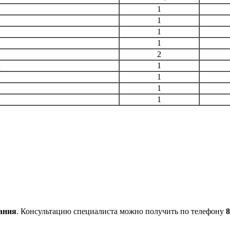
1
1
1
1
2
ы
1
1
1
1
ания
. Консультацию специалиста можно получить по телефону
8