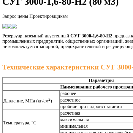
СУГ 3000-1,6-80-Н2 (80 м3)
Запрос цены
Проектировщикам
Резервуар наземный двустенный
СУГ 3000-1,6-80-Н2
предназна
промышленных предприятий, общественных организаций, жилых
не комплектуется запорной, предохранительной и регулирующ
Технические характеристики СУГ 3000-1
Параметры
Наименование рабочего простран
рабочее
2
расчетное
Давление, МПа (кг/см
)
пробное при гидроиспытании
расчетная
максимальная
Температура, °C
минимальная
минимальная стенки, находящейся