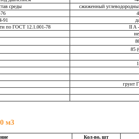
тав среды
сжиженный углеводородный 
-76
4
4-91
д
ти по ГОСТ 12.1.001-78
II A 
не
8
85 (
1
грунт Г
0 м3
ение
Кол-во, шт