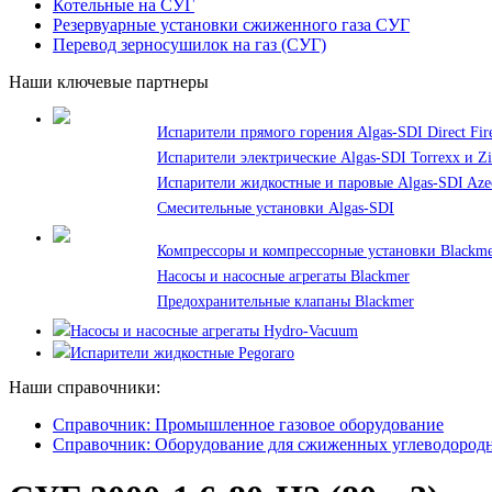
Котельные на СУГ
Резервуарные установки сжиженного газа СУГ
Перевод зерносушилок на газ (СУГ)
Наши ключевые партнеры
Испарители прямого горения Algas-SDI Direct Fir
Испарители электрические Algas-SDI Torrexx и Z
Испарители жидкостные и паровые Algas-SDI Azeo
Смесительные установки Algas-SDI
Компрессоры и компрессорные установки Blackm
Насосы и насосные агрегаты Blackmer
Предохранительные клапаны Blackmer
Насосы и насосные агрегаты Hydro-Vacuum
Испарители жидкостные Pegoraro
Наши справочники:
Справочник: Промышленное газовое оборудование
Справочник: Оборудование для сжиженных углеводородн