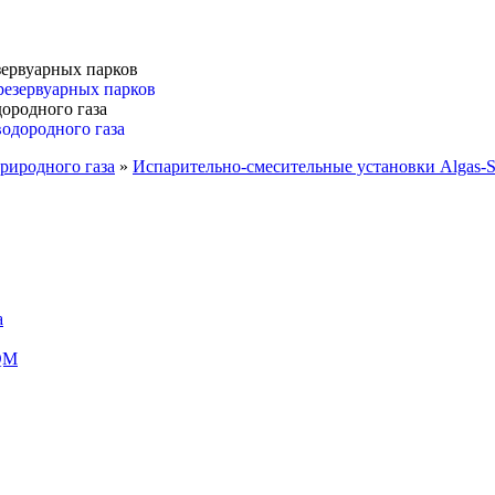
зервуарных парков
ородного газа
риродного газа
»
Испарительно-смесительные установки Algas
а
 QM