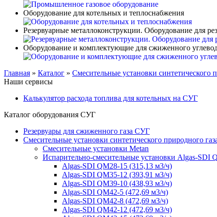
Оборудование для котельных и теплоснабжения
Резервуарные металлоконструкции. Оборудование для ре
Оборудование и комплектующие для сжиженного углевод
Главная
»
Каталог
»
Смесительные установки синтетического п
Наши сервисы
Калькулятор расхода топлива для котельных на СУГ
Каталог оборудования СУГ
Резервуары для сжиженного газа СУГ
Смесительные установки синтетического природного газ
Смесительные установки Metan
Испарительно-смесительные установки Algas-SDI
Algas-SDI QM28-15 (315,13 м3/ч)
Algas-SDI QM35-12 (393,91 м3/ч)
Algas-SDI QM39-10 (438,93 м3/ч)
Algas-SDI QM42-5 (472,69 м3/ч)
Algas-SDI QM42-8 (472,69 м3/ч)
Algas-SDI QM42-12 (472,69 м3/ч)