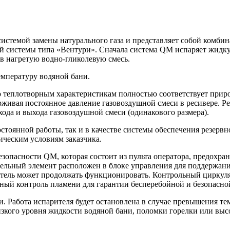
системой замены натурального газа и представляет собой комби
ой системы типа «Вентури». Сначала система QM испаряет жидк
 в нагретую водно-гликолевую смесь.
емпературу водяной бани.
по теплотворным характеристикам полностью соответствует прир
рживая постоянное давление газовоздушной смеси в ресивере. 
ода и выхода газовоздушной смеси (одинакового размера).
тоянной работы, так и в качестве системы обеспечения резервн
ическим условиям заказчика.
пасности QM, которая состоит из пульта оператора, предохран
ательный элемент расположен в блоке управления для поддержан
еватель может продолжать функционировать. Контрольный цирку
нный контроль пламени для гарантии бесперебойной и безопасно
. Работа испарителя будет остановлена в случае превышения те
низкого уровня жидкости водяной бани, поломки горелки или выс