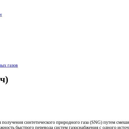
er
ых газов
ч)
 получения синтетического природного газа (SNG) путем смеши
жность быстрого перевода систем газоснабжения с одного исто