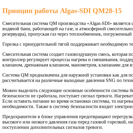
Принцип работы Algas-SDI QM28-15
Смесительная система QM производства «Algas-SDI» является 
водяной бани, работающей на газе, и атмосферной смесительн
резервуара), пропуская газ через теплообменник, погруженный
Горелка с принудительной тягой поддерживает необходимую т
Смесительная система создает газовоздушную смесь, которая 
контроллер регулирует процессы нагрева и смешивания, подде
клапаном, дренажным клапаном, манометром, клапанами для вх
Система QM предназначена для наружной установки как для пос
рассчитывается на различные выходные давления SNG по техн
Можно выделить следующие основные особенности системы безо
безопасности не сработала, поступает сигнал тревоги. Нагрев
Если оставить питание во время остановки системы, то нагр
необходимости. Также в систему безопасности входит электро
Предохранители в блоке управления предотвращают перегрузки
высокого или низкого давления газа перед газовой горелкой, 
поступлении дополнительных сигналов тревоги.