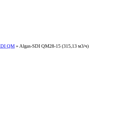
-SDI QM
»
Algas-SDI QM28-15 (315,13 м3/ч)