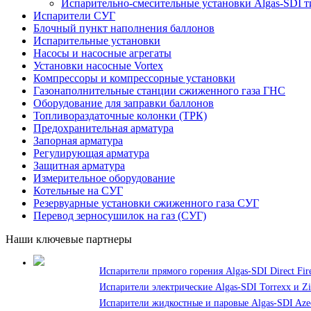
Испарительно-смесительные установки Algas-SDI 
Испарители СУГ
Блочный пункт наполнения баллонов
Испарительные установки
Насосы и насосные агрегаты
Установки насосные Vortex
Компрессоры и компрессорные установки
Газонаполнительные станции сжиженного газа ГНС
Оборудование для заправки баллонов
Топливораздаточные колонки (ТРК)
Предохранительная арматура
Запорная арматура
Регулирующая арматура
Защитная арматура
Измерительное оборудование
Котельные на СУГ
Резервуарные установки сжиженного газа СУГ
Перевод зерносушилок на газ (СУГ)
Наши ключевые партнеры
Испарители прямого горения Algas-SDI Direct Fir
Испарители электрические Algas-SDI Torrexx и Z
Испарители жидкостные и паровые Algas-SDI Azeo