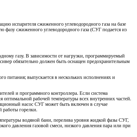
нацию испарителя сжиженного углеводородного газа на базе
ую фазу сжиженного углеводородного газа (СУГ подается из
одному газу. В зависимости от нагрузки, программируемый
Ресивер обязательно должен быть оснащен предохранительным
ого питания; выпускается в нескольких исполнениях и
ителей и программного контроллера. Если система
ия оптимальной рабочей температуры всех внутренних частей.
ляционный насос СУГ может быть включен в случае
й работы горелки.
мпературы водяной бани, перелива уровня жидкой фазы СУГ,
окого давления газовой смеси, низкого давления пара или при