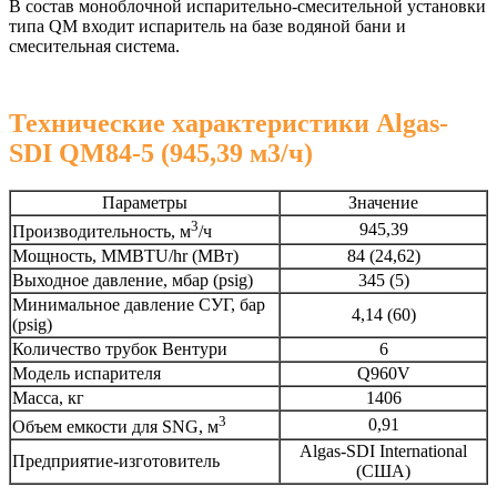
В состав моноблочной испарительно-смесительной установки
типа QM входит испаритель на базе водяной бани и
смесительная система.
Технические характеристики Algas-
SDI QM84-5 (945,39 м3/ч)
Параметры
Значение
3
945,39
Производительность, м
/ч
Мощность, MMBTU/hr (МВт)
84 (24,62)
Выходное давление, мбар (psig)
345 (5)
Минимальное давление СУГ, бар
4,14 (60)
(psig)
Количество трубок Вентури
6
Модель испарителя
Q960V
Масса, кг
1406
3
0,91
Объем емкости для SNG, м
Algas-SDI International
Предприятие-изготовитель
(США)