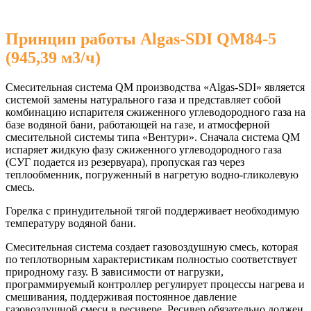
Принцип работы Algas-SDI QM84-5
(945,39 м3/ч)
Смесительная система QM производства «Algas-SDI» является
системой замены натурального газа и представляет собой
комбинацию испарителя сжиженного углеводородного газа на
базе водяной бани, работающей на газе, и атмосферной
смесительной системы типа «Вентури». Сначала система QM
испаряет жидкую фазу сжиженного углеводородного газа
(СУГ подается из резервуара), пропуская газ через
теплообменник, погруженный в нагретую водно-гликолевую
смесь.
Горелка с принудительной тягой поддерживает необходимую
температуру водяной бани.
Смесительная система создает газовоздушную смесь, которая
по теплотворным характеристикам полностью соответствует
природному газу. В зависимости от нагрузки,
программируемый контроллер регулирует процессы нагрева и
смешивания, поддерживая постоянное давление
газовоздушной смеси в ресивере. Ресивер обязательно должен