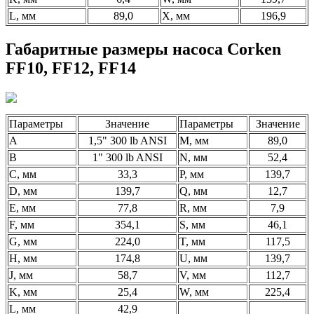
L, мм
89,0
X, мм
196,9
Габаритные размеры насоса Corken
FF10, FF12, FF14
Параметры
Значение
Параметры
Значение
A
1,5" 300 lb ANSI
M, мм
89,0
B
1" 300 lb ANSI
N, мм
52,4
C, мм
33,3
P, мм
139,7
D, мм
139,7
Q, мм
12,7
E, мм
77,8
R, мм
7,9
F, мм
354,1
S, мм
46,1
G, мм
224,0
T, мм
117,5
H, мм
174,8
U, мм
139,7
J, мм
58,7
V, мм
112,7
K, мм
25,4
W, мм
225,4
L, мм
42,9