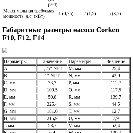
psid)
Максимальная требуемая
1 (0,75)
2 (1,5)
5 (3,7)
мощность, л.с. (кВт)
Габаритные размеры насоса Corken
F10, F12, F14
Параметры
Значение
Параметры
Значение
A
1,25" NPT
M, мм
25,4
B
1" NPT
N, мм
42,9
C, мм
33,3
P, мм
112,7
D, мм
109,5
Q, мм
117,5
E, мм
50,8
R, мм
139,7
F, мм
325,4
S, мм
44,5
G, мм
181,0
T, мм
12,7
H, мм
215,9
U, мм
7,9
J, мм
58,7
V, мм
52,4
K, мм
6,4
W, мм
139,7