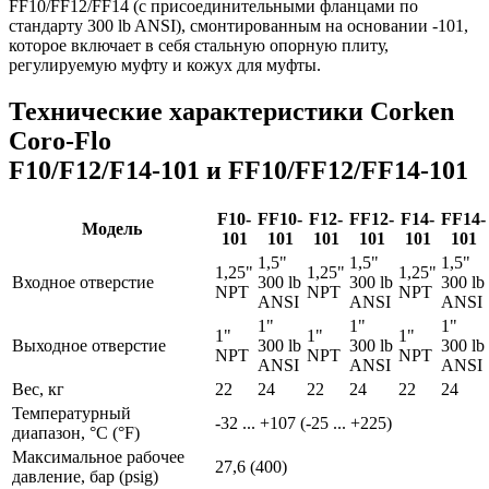
FF10/FF12/FF14 (с присоединительными фланцами по
стандарту 300 lb ANSI), смонтированным на основании -101,
которое включает в себя стальную опорную плиту,
регулируемую муфту и кожух для муфты.
Технические характеристики Corken
Coro-Flo
F10/F12/F14-101 и FF10/FF12/FF14-101
F10-
FF10-
F12-
FF12-
F14-
FF14-
Модель
101
101
101
101
101
101
1,5"
1,5"
1,5"
1,25"
1,25"
1,25"
Входное отверстие
300 lb
300 lb
300 lb
NPT
NPT
NPT
ANSI
ANSI
ANSI
1"
1"
1"
1"
1"
1"
Выходное отверстие
300 lb
300 lb
300 lb
NPT
NPT
NPT
ANSI
ANSI
ANSI
Вес, кг
22
24
22
24
22
24
Температурный
-32 ... +107 (-25 ... +225)
диапазон, °C (°F)
Максимальное рабочее
27,6 (400)
давление, бар (psig)