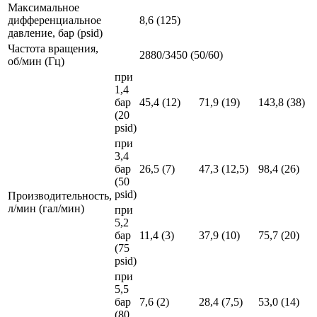
Максимальное
дифференциальное
8,6 (125)
давление, бар (psid)
Частота вращения,
2880/3450 (50/60)
об/мин (Гц)
при
1,4
бар
45,4 (12)
71,9 (19)
143,8 (38)
(20
psid)
при
3,4
бар
26,5 (7)
47,3 (12,5)
98,4 (26)
(50
psid)
Производительность,
л/мин (гал/мин)
при
5,2
бар
11,4 (3)
37,9 (10)
75,7 (20)
(75
psid)
при
5,5
бар
7,6 (2)
28,4 (7,5)
53,0 (14)
(80