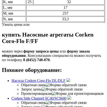
K, мм
25
32
L, мм
17
M, мм
257
N, мм
33,3
Узнать цены или
купить Насосные агрегаты Corken
Coro-Flo F/FF
можно через
форму запроса цены
или
форму заказа
оборудования
. Консультацию специалиста можно получить
по телефону
8 (8452) 740-070
.
Похожее оборудование:
Насосы Corken Coro-Flo DL/DLF
Обратная связь
Запрос цены
Проектировщикам
Corken Side Channel SC40/SCM40
Обратная связь
Запрос цены