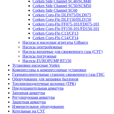
Corken Side Channel SC40/SCM40
Corken Side Channel SC50/SCM50
Corken Side Channel SC60
Corken Coro-Flo DLF075/DLD075
Corken Coro-Flo DLF150/DLD150
Corken Coro-Flo FF075-101/FD075-101
Corken Coro-Flo FF150-101/FD150-101
Corken Coro-Flo C13/CF13
Corken Coro-Flo C14/CF14
Насосы и насосные агрегаты Gilbarco
Насосы центробежные
Насосы вихревые для сжиженного газа (СУГ)
Насосы погружные
Насосы EUROPUMP RT150
Установки насосные Vortex
Компрессоры и компрессорные установки
Газонаполнительные станции сжиженного газа ГНС
Оборудование для заправки баллонов
Топливораздаточные колонки (ТРК)
Предохранительная арматура
Запорная арматура
Регулирующая арматура
Защитная арматура
Измерительное оборудование
Котельные на СУГ