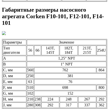
Габаритные размеры насосного
агрегата Corken F10-101, F12-101, F14-
101
Параметры
Значение
Тип
143T,
182T,
213T,
56
66
254U
двигателя
145T
184T
215T
A
1,25" NPT
B
1" NPT
C, мм
560
762
864
D, мм
250
381
E, мм
63
76
F, мм
510
698
800
G, мм
102
152
H, мм
210
238
224
248
267
292
J, мм
280
308
292
317
337
362